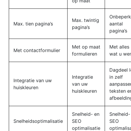
op maat
Onbeperk
Max. twintig
Max. tien pagina’s
aantal
pagina’s
pagina’s
Met op maat
Met alles
Met contactformulier
formulieren
wat u we
Dagdeel l
Integratie
in zelf
Integratie van uw
van uw
aanpasse
huiskleuren
huiskleuren
teksten e
afbeeldin
Snelheid- en
Snelheid-
Snelheidsoptimalisatie
SEO
SEO
optimalisatie
optimalis