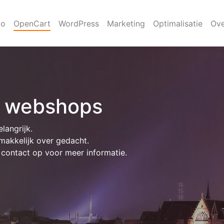
to
OpenCart
WordPress
Marketing
Optimalisatie
Ove
 webshops
angrijk.
 makkelijk over gedacht.
contact op voor meer informatie.