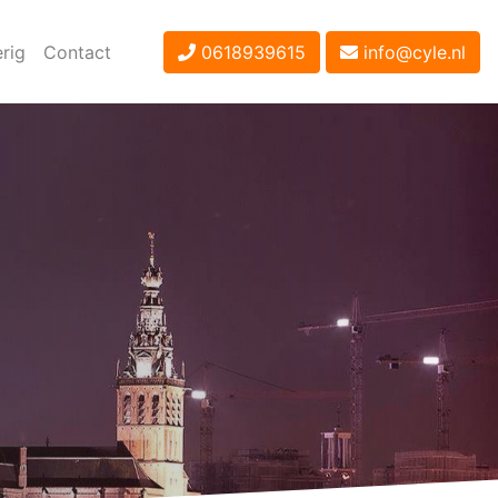
rig
Contact
0618939615
info@cyle.nl