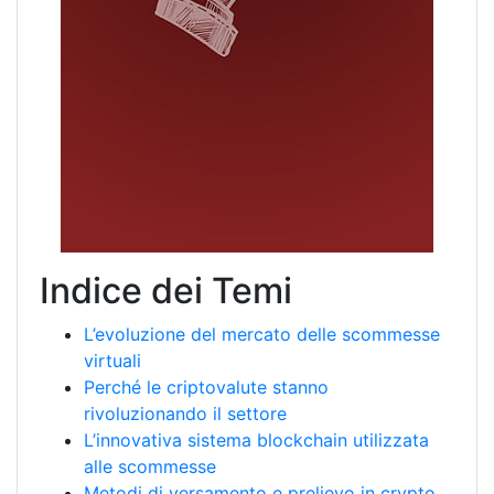
Indice dei Temi
L’evoluzione del mercato delle scommesse
virtuali
Perché le criptovalute stanno
rivoluzionando il settore
L’innovativa sistema blockchain utilizzata
alle scommesse
Metodi di versamento e prelievo in crypto