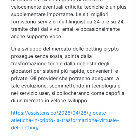
velocemente eventuali criticità tecniche è un plus
supplementare importante. Le siti migliori
forniscono servizio multilinguistica 24 ore su 24,
tramite chat dal vivo, email e occasionalmente
anche supporto voce.
Una sviluppo del mercato delle betting crypto
prosegue senza sosta, spinta dalla
trasformazione tech e dalla richiesta degli
giocatori per sistemi più rapide, convenienti e
private. Gli provider che potranno adeguarsi a
tale evoluzione, scommettendo in tecnologia e
nel servizio user, si collocheranno come capofila
di un mercato in veloce sviluppo.
https://assistens.co/2026/04/28/giocate-
atletiche-in-cripto-la-trasformazione-virtuale-
del-betting/