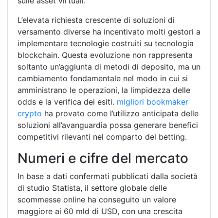
sulle asset virtuali.
L’elevata richiesta crescente di soluzioni di
versamento diverse ha incentivato molti gestori a
implementare tecnologie costruiti su tecnologia
blockchain. Questa evoluzione non rappresenta
soltanto un’aggiunta di metodi di deposito, ma un
cambiamento fondamentale nel modo in cui si
amministrano le operazioni, la limpidezza delle
odds e la verifica dei esiti.
migliori bookmaker
crypto
ha provato come l’utilizzo anticipata delle
soluzioni all’avanguardia possa generare benefici
competitivi rilevanti nel comparto del betting.
Numeri e cifre del mercato
In base a dati confermati pubblicati dalla società
di studio Statista, il settore globale delle
scommesse online ha conseguito un valore
maggiore ai 60 mld di USD, con una crescita