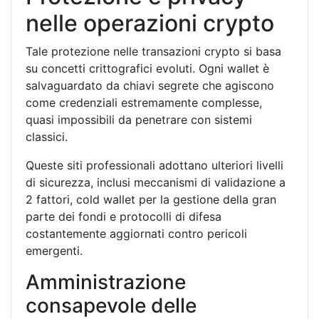
nelle operazioni crypto
Tale protezione nelle transazioni crypto si basa
su concetti crittografici evoluti. Ogni wallet è
salvaguardato da chiavi segrete che agiscono
come credenziali estremamente complesse,
quasi impossibili da penetrare con sistemi
classici.
Queste siti professionali adottano ulteriori livelli
di sicurezza, inclusi meccanismi di validazione a
2 fattori, cold wallet per la gestione della gran
parte dei fondi e protocolli di difesa
costantemente aggiornati contro pericoli
emergenti.
Amministrazione
consapevole delle