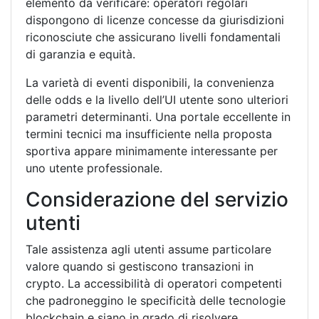
elemento da verificare: operatori regolari
dispongono di licenze concesse da giurisdizioni
riconosciute che assicurano livelli fondamentali
di garanzia e equità.
La varietà di eventi disponibili, la convenienza
delle odds e la livello dell’UI utente sono ulteriori
parametri determinanti. Una portale eccellente in
termini tecnici ma insufficiente nella proposta
sportiva appare minimamente interessante per
uno utente professionale.
Considerazione del servizio
utenti
Tale assistenza agli utenti assume particolare
valore quando si gestiscono transazioni in
crypto. La accessibilità di operatori competenti
che padroneggino le specificità delle tecnologie
blockchain e siano in grado di risolvere