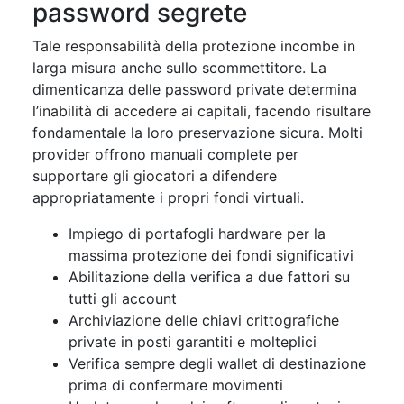
password segrete
Tale responsabilità della protezione incombe in
larga misura anche sullo scommettitore. La
dimenticanza delle password private determina
l’inabilità di accedere ai capitali, facendo risultare
fondamentale la loro preservazione sicura. Molti
provider offrono manuali complete per
supportare gli giocatori a difendere
appropriatamente i propri fondi virtuali.
Impiego di portafogli hardware per la
massima protezione dei fondi significativi
Abilitazione della verifica a due fattori su
tutti gli account
Archiviazione delle chiavi crittografiche
private in posti garantiti e molteplici
Verifica sempre degli wallet di destinazione
prima di confermare movimenti