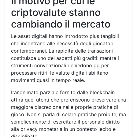
Il motivo per cui le
criptovalute stanno
cambiando il mercato
Le asset digitali hanno introdotto plus tangibili
che incontrano alle necessità degli giocatori
contemporanei. La rapidità delle transazioni
costituisce uno dei aspetti più graditi: mentre i
strumenti convenzionali richiedono gg per
processare ritiri, le valute digitali abilitano
movimenti quasi in tempo reale.
L’anonimato parziale fornito dalle blockchain
attira quei utenti che preferiscono preservare una
maggiore discrezione nelle proprie pratiche di
gioco. Non si parla di celare pratiche proibite, ma
semplicemente di esercitare il personale diritto
alla privacy monetaria in un contesto lecito e
disciplinato.