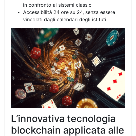
in confronto ai sistemi classici
Accessibilità 24 ore su 24, senza essere
vincolati dagli calendari degli istituti
L’innovativa tecnologia
blockchain applicata alle