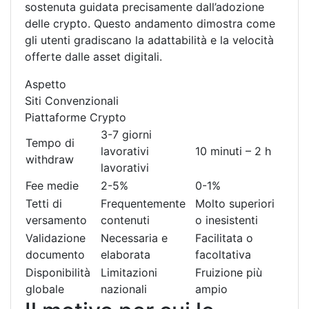
sostenuta guidata precisamente dall’adozione
delle crypto. Questo andamento dimostra come
gli utenti gradiscano la adattabilità e la velocità
offerte dalle asset digitali.
Aspetto
Siti Convenzionali
Piattaforme Crypto
3-7 giorni
Tempo di
lavorativi
10 minuti – 2 h
withdraw
lavorativi
Fee medie
2-5%
0-1%
Tetti di
Frequentemente
Molto superiori
versamento
contenuti
o inesistenti
Validazione
Necessaria e
Facilitata o
documento
elaborata
facoltativa
Disponibilità
Limitazioni
Fruizione più
globale
nazionali
ampio