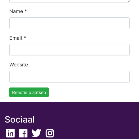
Name
*
Email
*
Website
Sociaal